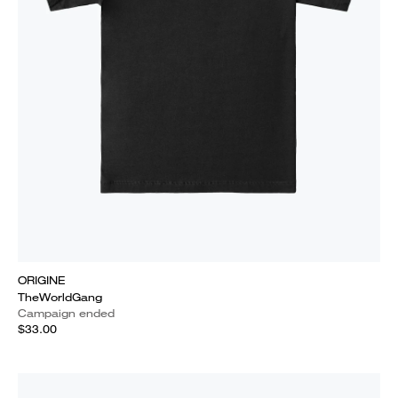
ORIGINE
TheWorldGang
Campaign ended
$33.00