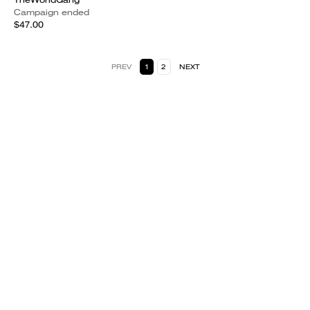
Campaign ended
$47.00
PREV
1
2
NEXT