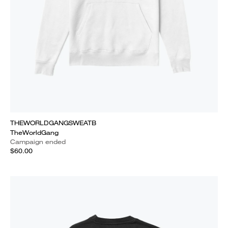
THEWORLDGANGSWEATB
TheWorldGang
Campaign ended
$60.00