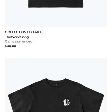
COLLECTION FLORALE
TheWorldGang
Campaign ended
$40.00