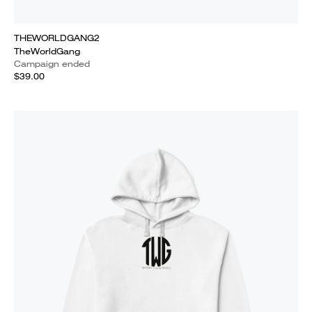
THEWORLDGANG2
TheWorldGang
Campaign ended
$39.00