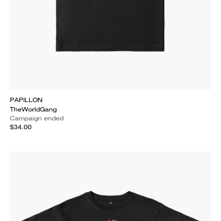
PAPILLON
TheWorldGang
Campaign ended
$34.00