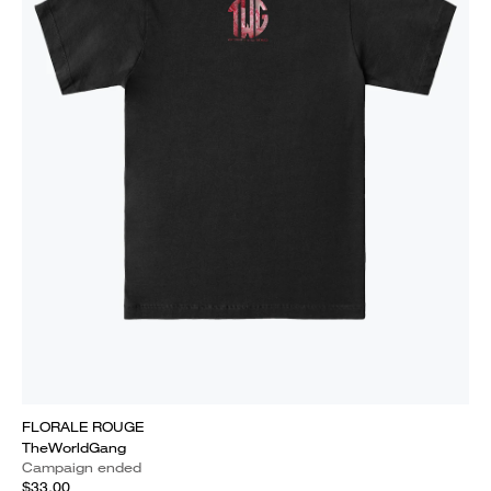
FLORALE ROUGE
TheWorldGang
Campaign ended
$33.00