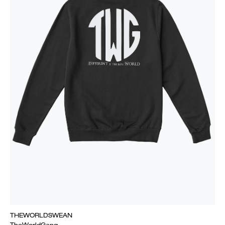
THEWORLDSWEAN
TheWorldGang