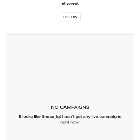
et sweat
FOLLOW
NO CAMPAIGNS
It looks like
Sneax_fgt
hasn’t got any live campaigns
right now.