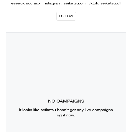
réseaux sociaux: instagram: seikatsu.offi_ tiktok: seikatsu.offi
FOLLOW
NO CAMPAIGNS
It looks like
seikatsu
hasn’t got any live campaigns
right now.