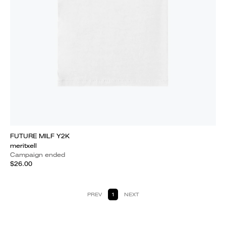
FUTURE MILF Y2K
meritxell
Campaign ended
$26.00
PREV
1
NEXT