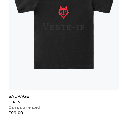
SAUVAGE
Lolo_VUILL
Campaign ended
$29.00