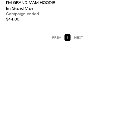
I'M GRAND MAM HOODIE
Im Grand Mam
Campaign ended
$44.00
PREV
1
NEXT