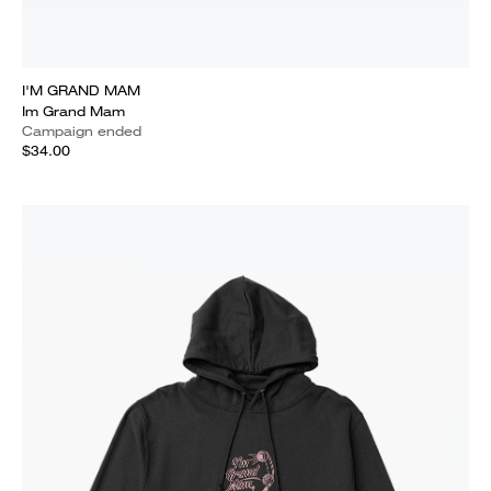
I'M GRAND MAM
Im Grand Mam
Campaign ended
$34.00