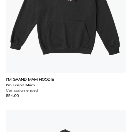
I'M GRAND MAM HOODIE
I'm Grand Mam
Campaign ended
$54.00