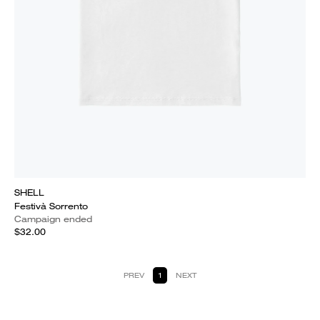
SHELL
Festivà Sorrento
Campaign ended
$32.00
PREV
1
NEXT