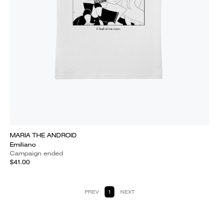
MARIA THE ANDROID
Emiliano
Campaign ended
$41.00
PREV
1
NEXT