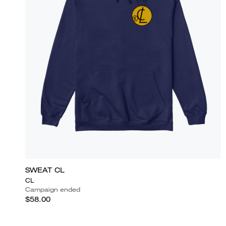
SWEAT CL
CL
Campaign ended
$58.00