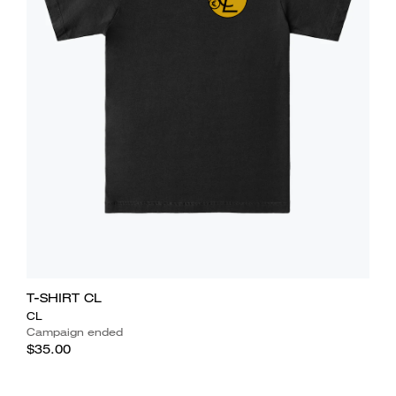
T-SHIRT CL
CL
Campaign ended
$35.00