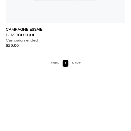
CAMPAGNE ESSAIE
BLM BOUTIQUE
Campaign ended
$29.00
PREV
1
NEXT