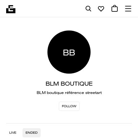
BB
BLM BOUTIQUE
BLM boutique référence streetart
FOLLOW
LIVE
ENDED