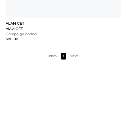
ALAN CET
AlAИ CET
Campaign ended
$33.00
PREV
1
NEXT